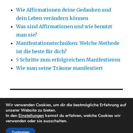
Wie Affirmationen deine Gedanken und
dein Leben verändern können
Was sind Affirmationen und wie benutzt
man sie?
Manifestationstechniken: Welche Methode
ist die beste für dich?
5 Schritte zum erfolgreichen Manifestieren
Wie man seine Träume manifestiert
NEUESTE KOMMENTARE
Wir verwenden Cookies, um dir die bestmögliche Erfahrung auf
unserer Website zu bieten.
In den
Einstellungen
kannst du erfahren, welche Cookies wir
verwenden oder sie ausschalten.
Martin Helman – per aspera ad astra
Stolz präsentiert
von WordPress
Zustimmen