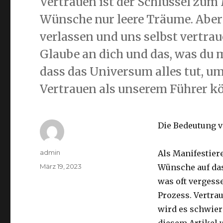
Vertrauen ist der Schlüssel zum
Wünsche nur leere Träume. Aber
verlassen und uns selbst vertra
Glaube an dich und das, was du 
dass das Universum alles tut, um
Vertrauen als unserem Führer kö
Die Bedeutung v
Autor
admin
Als Manifestier
Veröffentlicht
März 19, 2023
Wünsche auf das
am
was oft vergess
Prozess. Vertra
wird es schwier