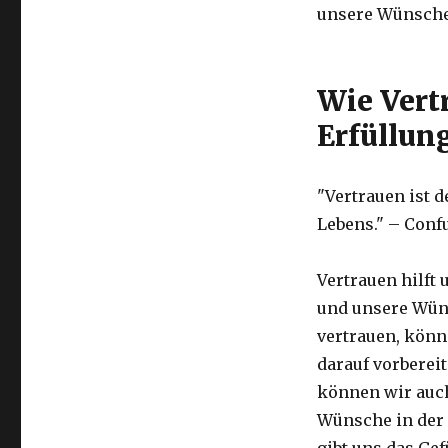
unsere Wünsche 
Wie Vert
Erfüllun
"Vertrauen ist d
Lebens." – Conf
Vertrauen hilft
und unsere Wüns
vertrauen, könn
darauf vorberei
können wir auc
Wünsche in der 