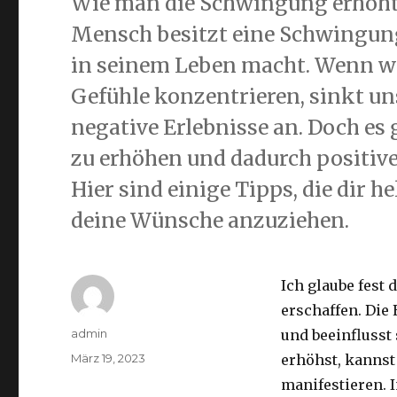
Wie man die Schwingung erhöht
Mensch besitzt eine Schwingung
in seinem Leben macht. Wenn w
Gefühle konzentrieren, sinkt u
negative Erlebnisse an. Doch e
zu erhöhen und dadurch positive
Hier sind einige Tipps, die dir 
deine Wünsche anzuziehen.
Ich glaube fest
erschaffen. Die 
Autor
admin
und beeinfluss
Veröffentlicht
März 19, 2023
erhöhst, kannst
am
manifestieren. I