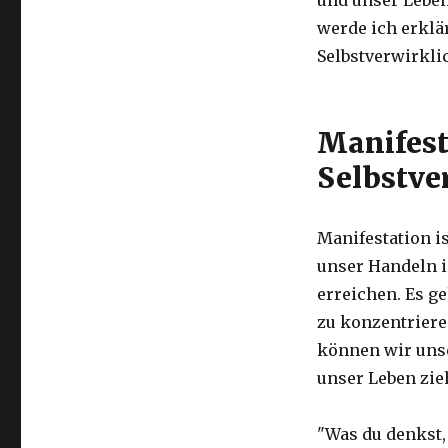
und unser Leben
werde ich erklä
Selbstverwirkli
Manifest
Selbstve
Manifestation i
unser Handeln i
erreichen. Es g
zu konzentriere
können wir unse
unser Leben zie
"Was du denkst, 